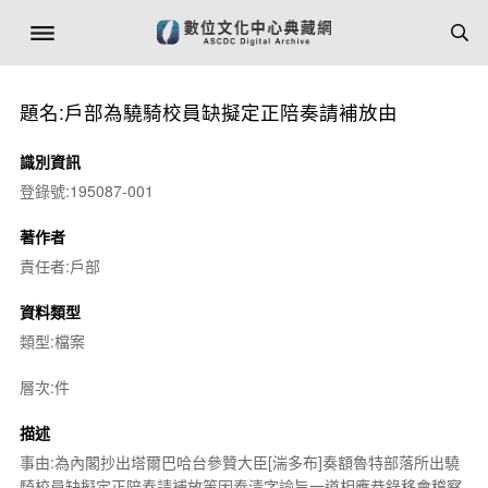
題名:戶部為驍騎校員缺擬定正陪奏請補放由
識別資訊
登錄號:195087-001
著作者
責任者:戶部
資料類型
類型:檔案
層次:件
描述
事由:為內閣抄出塔爾巴哈台參贊大臣[湍多布]奏額魯特部落所出驍
騎校員缺擬定正陪奏請補放等因奉清字諭旨一道相應恭錄移會稽察