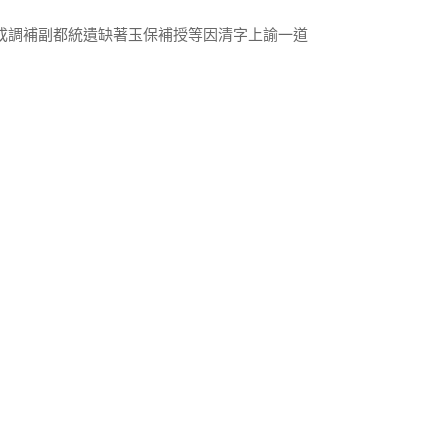
成調補副都統遺缺著玉保補授等因清字上諭一道