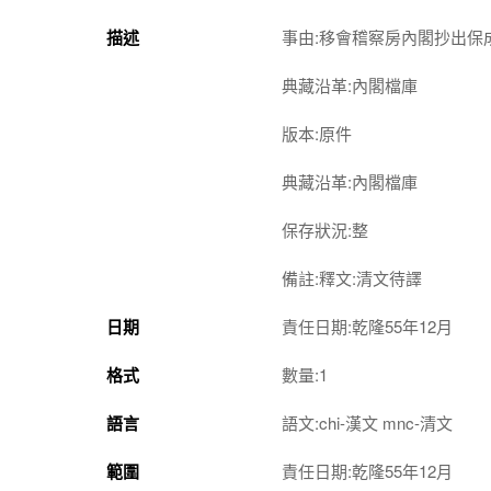
描述
事由:移會稽察房內閣抄出保
典藏沿革:內閣檔庫
版本:原件
典藏沿革:內閣檔庫
保存狀況:整
備註:釋文:清文待譯
日期
責任日期:乾隆55年12月
格式
數量:1
語言
語文:chi-漢文 mnc-清文
範圍
責任日期:乾隆55年12月