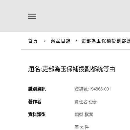
首頁
藏品目錄
吏部為玉保補授副都
題名:吏部為玉保補授副都統等由
識別資訊
登錄號:194866-001
著作者
責任者:吏部
資料類型
類型:檔案
層次:件