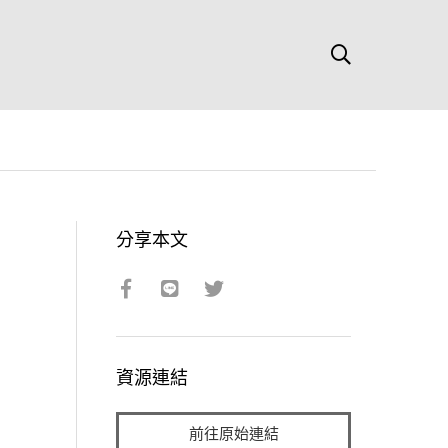
分享本文
資源連結
前往原始連結