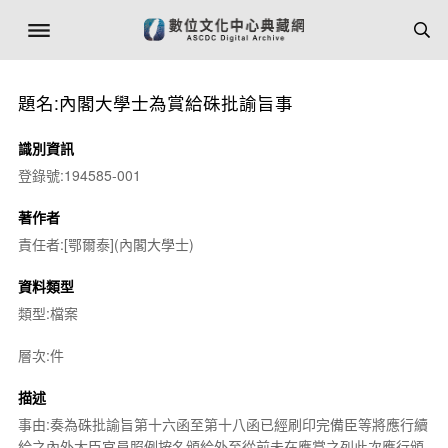
題名:內閣大學士為賞給硃批諭旨事
識別資訊
登錄號:194585-001
著作者
責任者:[鄂爾泰](內閣大學士)
資料類型
類型:檔案
層次:件
描述
事由:奏為硃批諭旨第十六函至第十八函已經刷印完備臣等將應行續
給之內外大臣官員照例按名頒給外至從前未在應賞之列此次應行頒