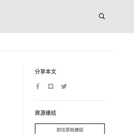
分享本文
資源連結
前往原始連結