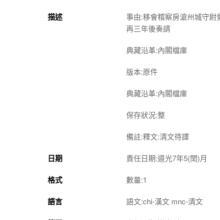
描述
事由:移會稽察房滄州城守
再三年後奏請
典藏沿革:內閣檔庫
版本:原件
典藏沿革:內閣檔庫
保存狀況:整
備註:釋文:清文待譯
日期
責任日期:道光7年5(閏)月
格式
數量:1
語言
語文:chi-漢文 mnc-清文