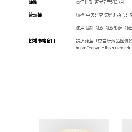
範圍
責任日期:道光7年5(閏)月
管理權
版權:中央研究院歷史語言研
使用限制:開放:開放影像:開
授權聯絡窗口
請連結至「史語所藏品圖像
https://copyrite.ihp.sinica.