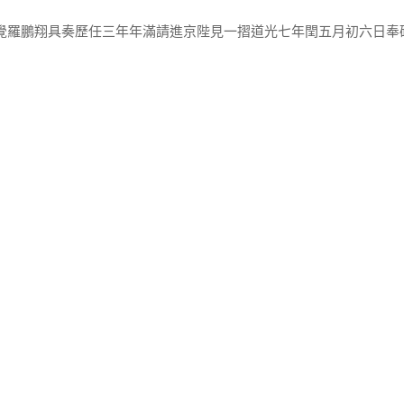
尉覺羅鵬翔具奏歷任三年年滿請進京陛見一摺道光七年閏五月初六日奉