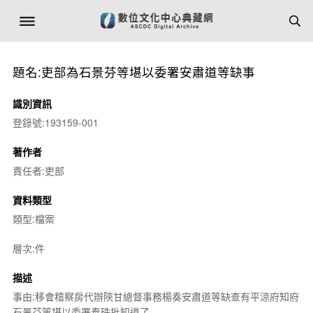
題名:吏部為石景芬等堪以委署安肅道等缺事
識別資訊
登錄號:193159-001
著作者
責任者:吏部
資料類型
類型:檔案
層次:件
描述
事由:移會稽察房代辦陝甘總督事務楊奏安肅道等缺查有平涼府知府
石景芬等堪以委署奉硃批知道了