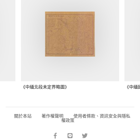
《中緬北段未定界略圖》
《中緬
關於本站
著作權聲明
使用者條款、資訊安全與隱私
權政策