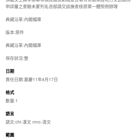
申詳屢之查驗未蒙列名咨部請交該撫查核原案一體照例辦理
典藏沿革:內閣檔庫
版本:原件
典藏沿革:內閣檔庫
保存狀況:整
日期
責任日期:嘉慶11年4月17日
格式
數量:1
語言
語文:chi-漢文 mnc-清文
範圍