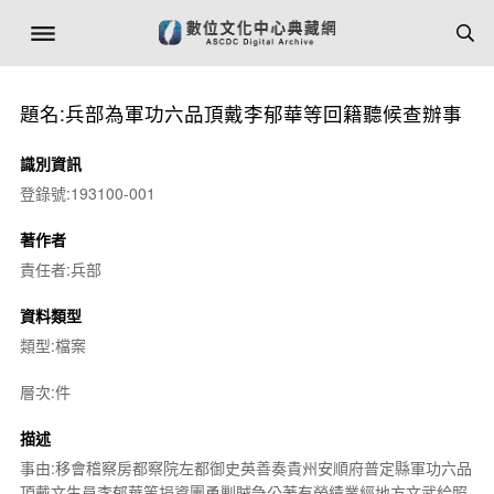
題名:兵部為軍功六品頂戴李郁華等回籍聽候查辦事
識別資訊
登錄號:193100-001
著作者
責任者:兵部
資料類型
類型:檔案
層次:件
描述
事由:移會稽察房都察院左都御史英善奏貴州安順府普定縣軍功六品
頂戴文生員李郁華等捐資團勇剿賊急公著有勞績業經地方文武給照