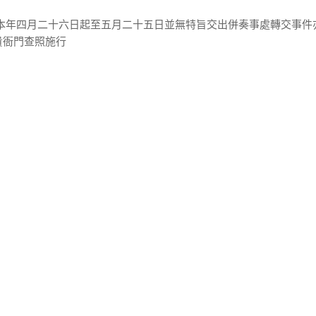
自本年四月二十六日起至五月二十五日並無特旨交出併奏事處轉交事件
貴衙門查照施行