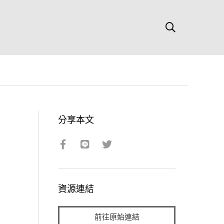
分享本文
資源連結
前往原始連結