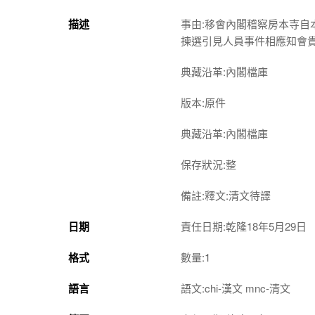
描述
事由:移會內閣稽察房本寺
揀選引見人員事件相應知會
典藏沿革:內閣檔庫
版本:原件
典藏沿革:內閣檔庫
保存狀況:整
備註:釋文:清文待譯
日期
責任日期:乾隆18年5月29日
格式
數量:1
語言
語文:chi-漢文 mnc-清文