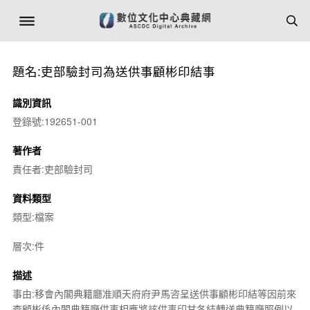
題名:吏部驗封司為送供事顧彬印結事
識別資訊
登錄號:192651-001
著作者
責任者:吏部驗封司
資料類型
類型:檔案
層次:件
描述
事由:移會內閣典籍廳准順天府府尹馬咨呈送供事顧彬印結等因前來
查顧彬係內閣典籍廳供事相應將該供事印甘各結轉送典籍廳照例以