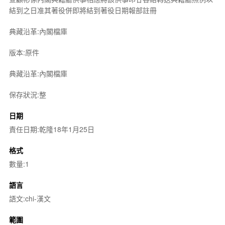
結到之日准其著役併即將結到著役日期報部註冊
典藏沿革:內閣檔庫
版本:原件
典藏沿革:內閣檔庫
保存狀況:整
日期
責任日期:乾隆18年1月25日
格式
數量:1
語言
語文:chi-漢文
範圍