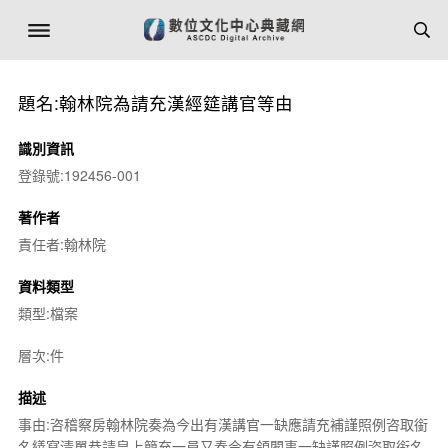
題名:翰林院為請充漢經筵講官等由
識別資訊
登錄號:192456-001
著作者
責任者:翰林院
資料類型
類型:檔案
層次:件
描述
事由:咨稽察房翰林院奏為今出有漢講官一缺應請充補謹照例咨取銜
名繕寫清單恭請皇上簡充一員又奏今有領閣事一缺謹照例咨取銜名