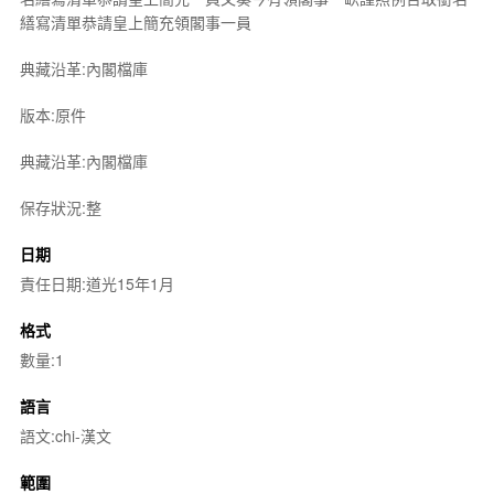
繕寫清單恭請皇上簡充領閣事一員
典藏沿革:內閣檔庫
版本:原件
典藏沿革:內閣檔庫
保存狀況:整
日期
責任日期:道光15年1月
格式
數量:1
語言
語文:chi-漢文
範圍