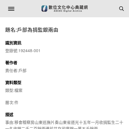
題名:戶部為捐監銀兩由
識別資訊
登錄號:192448-001
著作者
責任者:戶部
資料類型
類型:檔案
層次:件
描述
事由:移會稽察房山東巡撫片奏山東省道光十五年一月收捐監生二十
一名收銀二千二百餘兩連前共存司庫銀一萬五千餘兩