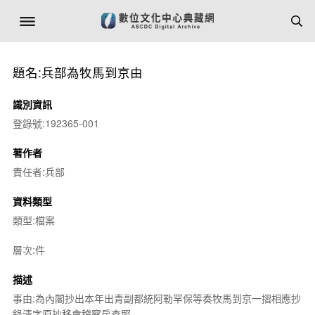
題名:兵部為牧馬到京由
識別資訊
登錄號:192365-001
著作者
責任者:兵部
資料類型
類型:檔案
層次:件
描述
事由:為內閣抄出本年出青副都統阿勒罕保等奏牧馬到京一摺相應抄
錄清字原抄移會稽察房查照