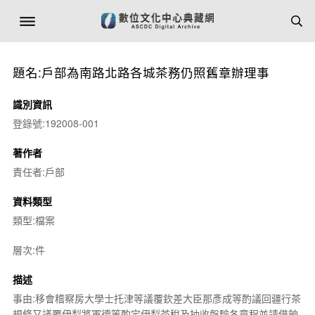
題名:戶部為南路北路各城茶務仍照舊章辦理事
識別資訊
登錄號:192008-001
著作者
責任者:戶部
資料類型
類型:檔案
層次:件
描述
事由:移會稽察房大學士托津等議覆欽差大臣那彥成等酌議回疆行茶
規條又議覆伊犁將軍德等酌定伊犁茶稅及抽收盤驗各章程並請借餉