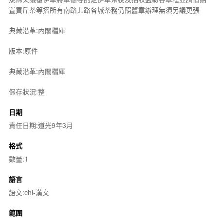
置買斤茶等摺所有南路北路各城茶務仍照舊章辦理無須另議更張
典藏沿革:內閣檔庫
版本:原件
典藏沿革:內閣檔庫
保存狀況:整
日期
責任日期:道光9年3月
格式
數量:1
語言
語文:chi-漢文
範圍