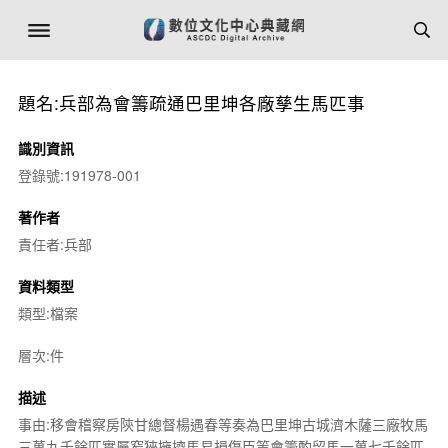
題名:兵部為會籌疏通巴里坤各廠孳生馬匹事
識別資訊
登錄號:191978-001
著作者
責任者:兵部
資料類型
類型:檔案
層次:件
描述
事由:移會稽察房陝甘總督楊遇春等奏為巴里坤古城濟木薩三廠牧馬
三萬九千餘匹實屬窄狹擁擠馬易損傷臣等會籌酌留馬一萬七千餘匹