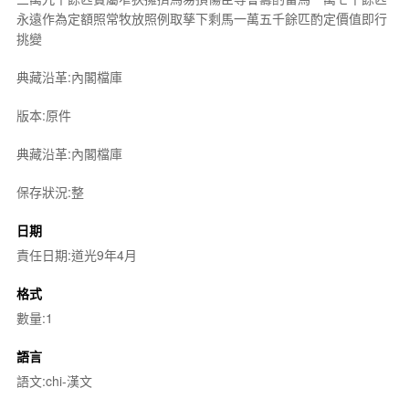
永遠作為定額照常牧放照例取孳下剩馬一萬五千餘匹酌定價值即行
挑變
典藏沿革:內閣檔庫
版本:原件
典藏沿革:內閣檔庫
保存狀況:整
日期
責任日期:道光9年4月
格式
數量:1
語言
語文:chi-漢文