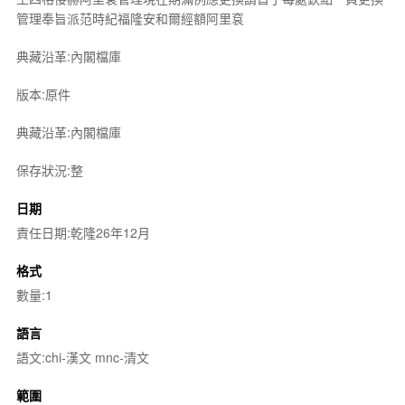
管理奉旨派范時紀福隆安和爾經額阿里袞
典藏沿革:內閣檔庫
版本:原件
典藏沿革:內閣檔庫
保存狀況:整
日期
責任日期:乾隆26年12月
格式
數量:1
語言
語文:chi-漢文 mnc-清文
範圍