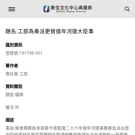
題名:工部為奏派更替值年河道大臣事
識別資訊
登錄號:191738-001
著作者
責任者:工部
資料類型
類型:檔案
層次:件
描述
事由:移會稽察房本部奏今查乾隆二十六年值年河道事務奉旨派出恩
丕四格倭赫阿里袞管理現在期滿例應更換請旨于每處欽點一員更換