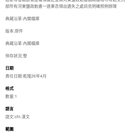
部所有河東鹽政勅書一道果否領出遺失之處訊究明確照例辦理
典藏沿革:內閣檔庫
版本:原件
典藏沿革:內閣檔庫
保存狀況:整
日期
責任日期:乾隆26年4月
格式
數量:1
語言
語文:chi-漢文
範圍