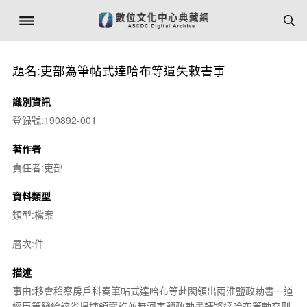
題名:吏部為筆帖式達哈布等遺失敕書事
識別資訊
登錄號:190892-001
著作者
責任者:吏部
資料類型
類型:檔案
層次:件
描述
事由:移會稽察房戶科奏筆帖式達哈布等赴閣領出兩淮鹽政勅書一道
經臣等發給該省提塘領齎訖並無河東鹽政勅書請將達哈布等勅交刑