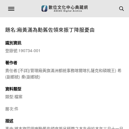
題名:廂黃滿為勳舊佐領來振丁降服憂由
識別資訊
登錄號:190734-001
著作者
責任者:[不詳](管理廂黃旗滿洲都統事務喀爾喀扎薩克和碩親王) 希
(副都統) 秦(副都統)
資料類型
類型:檔案
層次:件
描述
事由:據本旗四甲喇勳舊佐領來振呈稱職之本生母於本年三月十一日