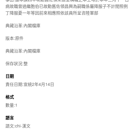
病故職曾過繼胞伯已故勳舊佐領昌興為嗣職係屬降服子不計閏照例
丁降服憂一年等因前來相應照依該員所呈咨陸軍部
典藏沿革:內閣檔庫
版本:原件
典藏沿革:內閣檔庫
保存狀況:整
日期
責任日期:宣統2年4月14日
格式
數量:1
語言
語文:chi-漢文