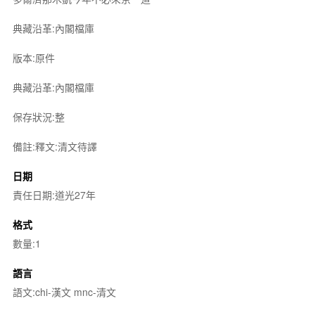
典藏沿革:內閣檔庫
版本:原件
典藏沿革:內閣檔庫
保存狀況:整
備註:釋文:清文待譯
日期
責任日期:道光27年
格式
數量:1
語言
語文:chi-漢文 mnc-清文