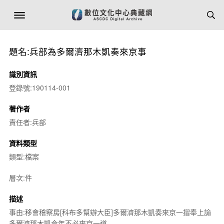
題名:兵部為多爾濟那木凱奏來京事
識別資訊
登錄號:190114-001
著作者
責任者:兵部
資料類型
類型:檔案
層次:件
描述
事由:移會稽察房[科布多幫辦大臣]多爾濟那木凱奏來京一摺奉上諭
多爾濟那木凱今年不必來京一道