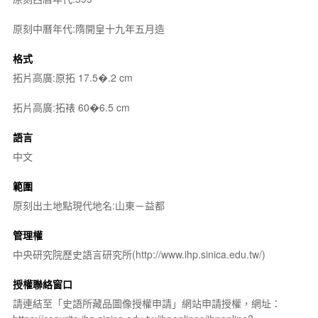
原刻中曆年代:隋開皇十九年五月造
格式
拓片高廣:原拓 17.5�.2 cm
拓片高廣:拓裱 60�6.5 cm
語言
中文
範圍
原刻出土地點現代地名:山東－益都
管理權
中央研究院歷史語言研究所(http://www.ihp.sinica.edu.tw/)
授權聯絡窗口
請連結至「史語所藏品圖像授權申請」網站申請授權，網址：