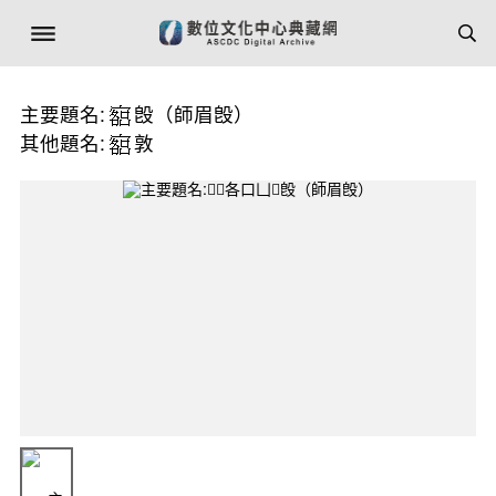
主要題名:
𣪘（師眉𣪘）
其他題名:
敦