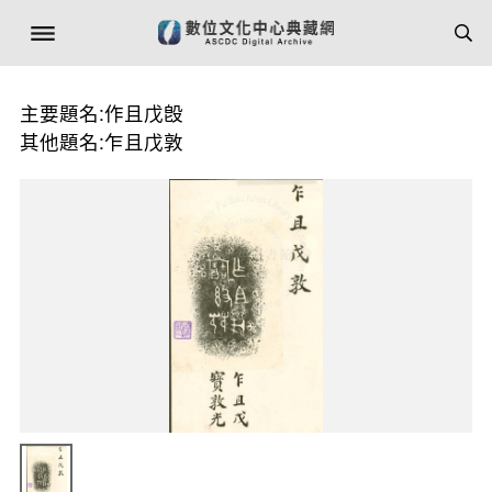
主要題名:作且戊𣪘
其他題名:乍且戊敦