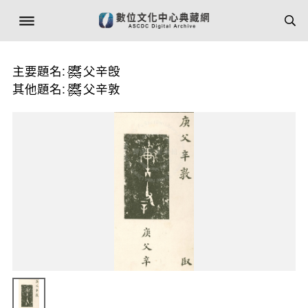
主要題名:
父辛𣪘
其他題名:
父辛敦