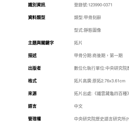
識別資訊
登錄號:123990-0371
資料類型
類型:甲骨刻辭
型式:靜態圖像
主題與關鍵字
拓片
描述
甲骨分期:商後期，第一期
出版者
數位化執行單位:中央研究院
格式
拓片高廣:原拓2.76x3.61cm
來源
拓片出處:《鐵雲藏龜四百種》
語言
中文
管理權
中央研究院歷史語言研究所(http://w