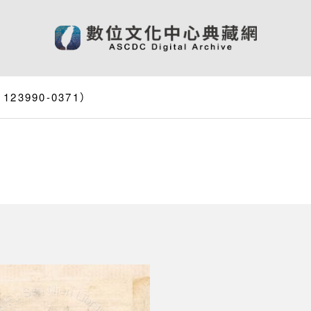
3990-0371）
）