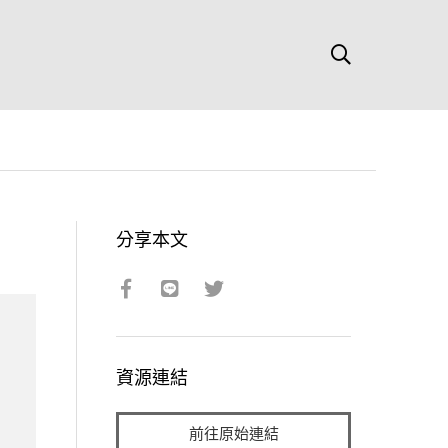
分享本文
資源連結
前往原始連結