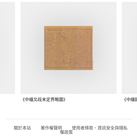
《中緬北段未定界略圖》
《中緬
關於本站
著作權聲明
使用者條款、資訊安全與隱私
權政策