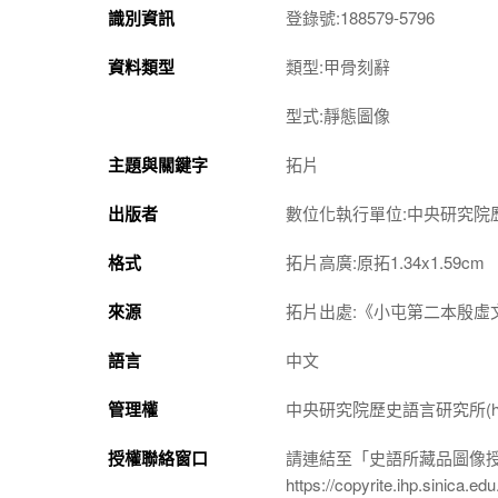
識別資訊
登錄號:188579-5796
資料類型
類型:甲骨刻辭
型式:靜態圖像
主題與關鍵字
拓片
出版者
數位化執行單位:中央研究院
格式
拓片高廣:原拓1.34x1.59cm
來源
拓片出處:《小屯第二本殷虛文
語言
中文
管理權
中央研究院歷史語言研究所(http://w
授權聯絡窗口
請連結至「史語所藏品圖像
https://copyrite.ihp.sinica.