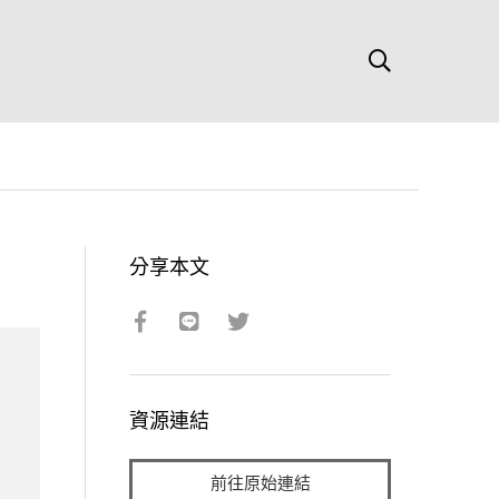
分享本文
資源連結
前往原始連結