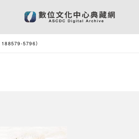
8579-5796）
）