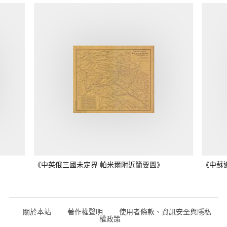
《中英俄三國未定界 帕米爾附近簡要圖》
《中蘇
關於本站
著作權聲明
使用者條款、資訊安全與隱私
權政策