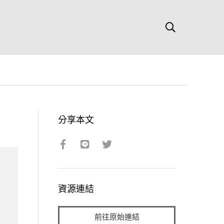
分享本文
資源連結
前往原始連結