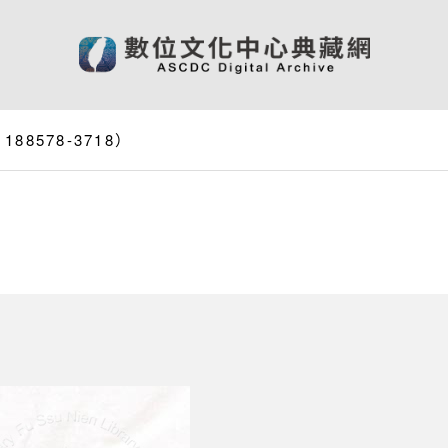
8578-3718）
）