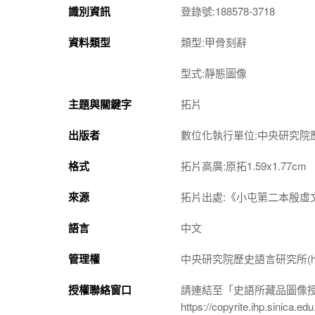
識別資訊
登錄號:188578-3718
資料類型
類型:甲骨刻辭
型式:靜態圖像
主題與關鍵字
拓片
出版者
數位化執行單位:中央研究院
格式
拓片高廣:原拓1.59x1.77cm
來源
拓片出處:《小屯第二本殷虛文
語言
中文
管理權
中央研究院歷史語言研究所(http://w
授權聯絡窗口
請連結至「史語所藏品圖像
https://copyrite.ihp.sinica.