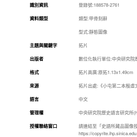
識別資訊
登錄號:188578-2761
資料類型
類型:甲骨刻辭
型式:靜態圖像
主題與關鍵字
拓片
出版者
數位化執行單位:中央研究院
格式
拓片高廣:原拓1.13x1.49cm
來源
拓片出處:《小屯第二本殷虛文
語言
中文
管理權
中央研究院歷史語言研究所(http://w
授權聯絡窗口
請連結至「史語所藏品圖像
https://copyrite.ihp.sinica.