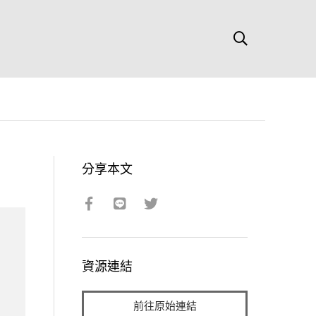
分享本文
資源連結
前往原始連結