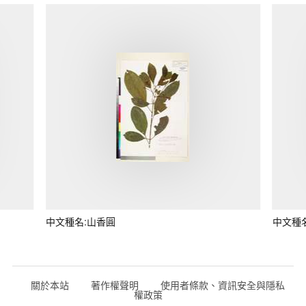
中文種名:山香圓
中文種
關於本站
著作權聲明
使用者條款、資訊安全與隱私
權政策