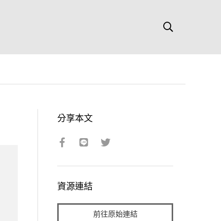
分享本文
資源連結
前往原始連結