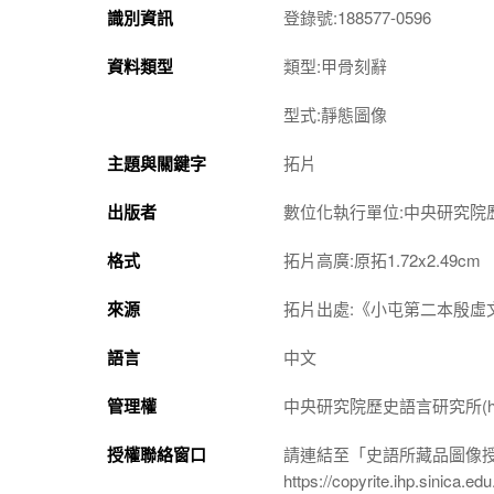
識別資訊
登錄號:188577-0596
資料類型
類型:甲骨刻辭
型式:靜態圖像
主題與關鍵字
拓片
出版者
數位化執行單位:中央研究院
格式
拓片高廣:原拓1.72x2.49cm
來源
拓片出處:《小屯第二本殷虛文
語言
中文
管理權
中央研究院歷史語言研究所(http://w
授權聯絡窗口
請連結至「史語所藏品圖像
https://copyrite.ihp.sinica.