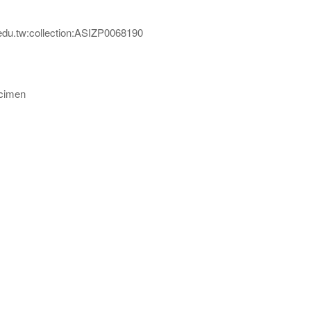
edu.tw:collection:ASIZP0068190
imen