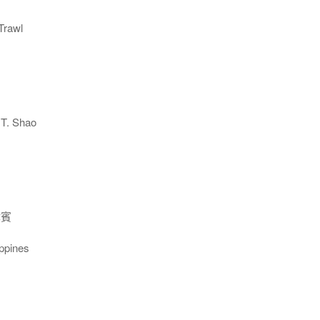
rawl
T. Shao
律賓
ppines