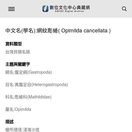
中文名(學名):網紋彫蜷(
Opimilda cancellata
)
資料類型
台灣貝類名錄
主題與關鍵字
綱名:腹足綱(Gastropoda)
目名:異腹足目(Heterogastropoda)
科名:彫蜷科(Mathildidae)
屬名:
Opimilda
描述
棲所環境:淺海沙底