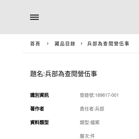
首頁
藏品目錄
兵部為查閱營伍事
題名:兵部為查閱營伍事
識別資訊
登錄號:189617-001
著作者
責任者:兵部
資料類型
類型:檔案
層次:件