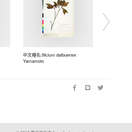
中文種名:Illicium daibuense
Yamamoto