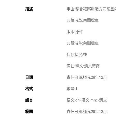
描述
事由:移會稽察房職方司案呈內閣
典藏沿革:內閣檔庫
版本:原件
典藏沿革:內閣檔庫
保存狀況:整
備註:釋文:清文待譯
日期
責任日期:道光28年12月
格式
數量:1
語言
語文:chi-漢文 mnc-清文
範圍
責任日期:道光28年12月