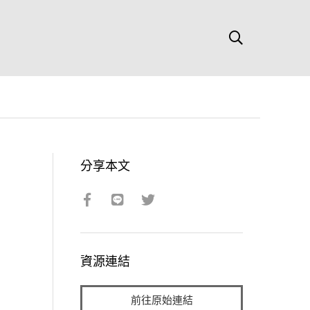
分享本文
資源連結
前往原始連結