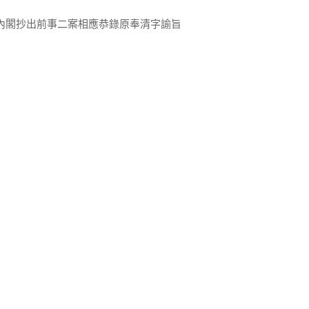
內閣抄出前事二案相應恭錄原奉清字諭旨