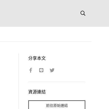
分享本文
資源連結
前往原始連結