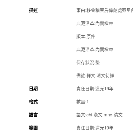
描述
事由:移會稽察房俸餉處案呈
典藏沿革:內閣檔庫
版本:原件
典藏沿革:內閣檔庫
保存狀況:整
備註:釋文:清文待譯
日期
責任日期:道光19年
格式
數量:1
語言
語文:chi-漢文 mnc-清文
範圍
責任日期:道光19年