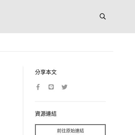
分享本文
資源連結
前往原始連結