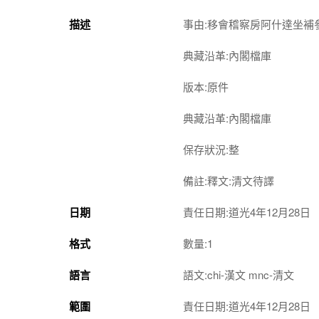
描述
事由:移會稽察房阿什達坐補
典藏沿革:內閣檔庫
版本:原件
典藏沿革:內閣檔庫
保存狀況:整
備註:釋文:清文待譯
日期
責任日期:道光4年12月28日
格式
數量:1
語言
語文:chi-漢文 mnc-清文
範圍
責任日期:道光4年12月28日