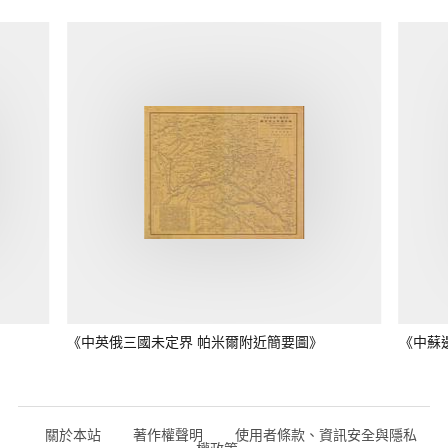
《中英俄三國未定界 帕米爾附近簡要圖》
《中蘇
關於本站
著作權聲明
使用者條款、資訊安全與隱私
權政策