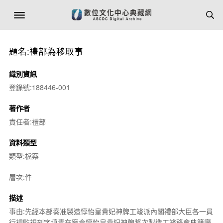
題名:禮部為移取事
識別資訊
登錄號:188446-001
著作者
責任者:禮部
資料類型
類型:檔案
層次:件
描述
事由:先經本部奏准製造惇怡皇貴妃神牌工竣派內閣禮部大臣各一員
行禮監視刻字填青在案今惇怡皇貴妃神牌將次製造工竣移會典籍廳