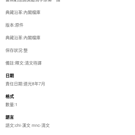
典藏沿革:內閣檔庫
版本:原件
典藏沿革:內閣檔庫
保存狀況:整
備註:釋文:清文待譯
日期
責任日期:道光8年7月
格式
數量:1
語言
語文:chi-漢文 mnc-清文