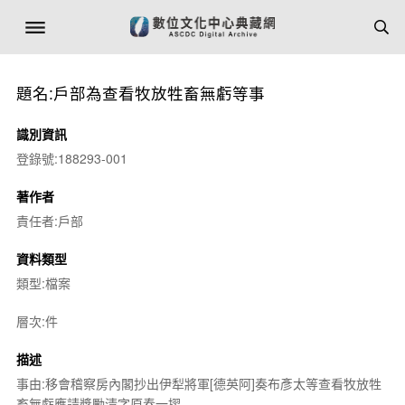
題名:戶部為查看牧放牲畜無虧等事
識別資訊
登錄號:188293-001
著作者
責任者:戶部
資料類型
類型:檔案
層次:件
描述
事由:移會稽察房內閣抄出伊犁將軍[德英阿]奏布彥太等查看牧放牲
畜無虧應請獎勵清字原奏一摺