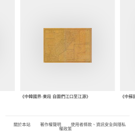
《中韓國界-東段 自圖們江口至江源》
《中蘇
關於本站
著作權聲明
使用者條款、資訊安全與隱私
權政策