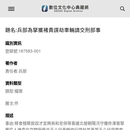
題名:兵部為拏獲褚貴謀劫車輛請交刑部事
識別資訊
登錄號:187583-001
著作者
責任者:兵部
資料類型
類型:檔案
層次:件
描述
事由:移會稽察房奴才宜興英和皂保等奏據北營朝陽汛守備佟澤普拏
獲民人褚貴在京關廂雇坐王八兒車輛欲行謀劫其車將王八兒用帶套