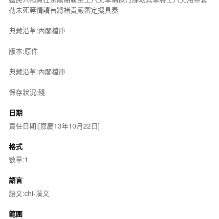
勒未死等情請旨將褚貴嚴審定擬具奏
典藏沿革:內閣檔庫
版本:原件
典藏沿革:內閣檔庫
保存狀況:殘
日期
責任日期:[嘉慶13年10月22日]
格式
數量:1
語言
語文:chi-漢文
範圍