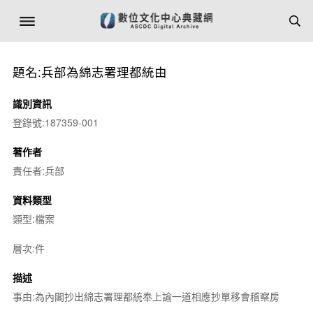
題名:兵部為綿志署理都統由
識別資訊
登錄號:187359-001
著作者
責任者:兵部
資料類型
類型:檔案
層次:件
描述
事由:為內閣抄出綿志署理都統奉上諭一道相應抄單移會稽察房