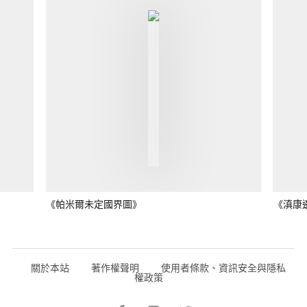
《帕米爾未定國界圖》
《滇康
關於本站
著作權聲明
使用者條款、資訊安全與隱私
權政策