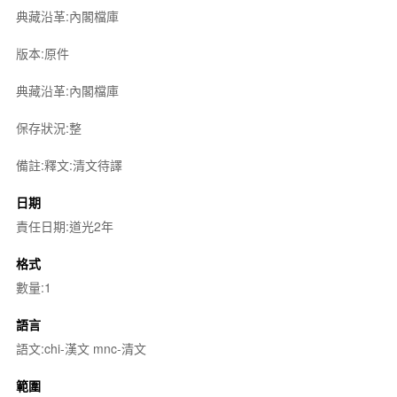
典藏沿革:內閣檔庫
版本:原件
典藏沿革:內閣檔庫
保存狀況:整
備註:釋文:清文待譯
日期
責任日期:道光2年
格式
數量:1
語言
語文:chi-漢文 mnc-清文
範圍