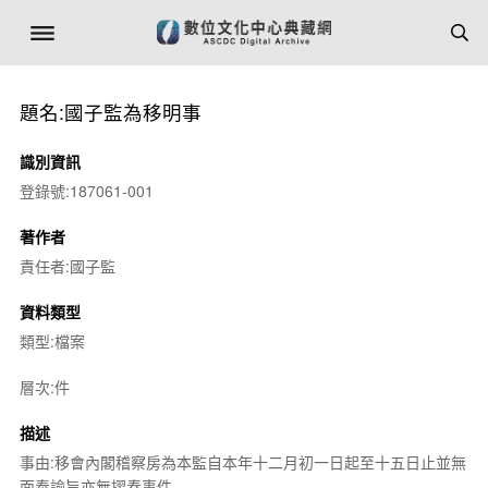
題名:國子監為移明事
識別資訊
登錄號:187061-001
著作者
責任者:國子監
資料類型
類型:檔案
層次:件
描述
事由:移會內閣稽察房為本監自本年十二月初一日起至十五日止並無
面奉諭旨亦無摺奏事件