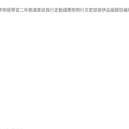
生李明德學習二年期滿查該員行走勤謹應照例行文吏部按伊品級歸班補