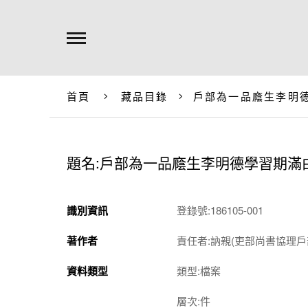
首頁
藏品目錄
戶部為一品廕生李明
題名:戶部為一品廕生李明德學習期滿
識別資訊
登錄號:186105-001
著作者
責任者:訥親(吏部尚書協理
資料類型
類型:檔案
層次:件