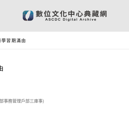
德學習期滿由
由
戶部事務管理戶部三庫事)