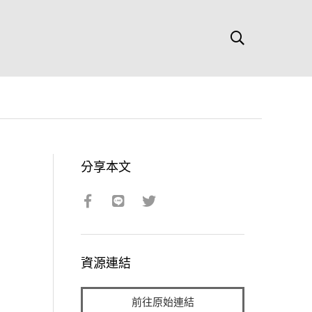
分享本文
資源連結
前往原始連結