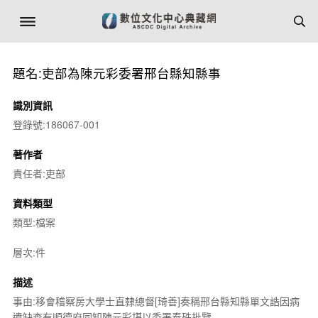
題名:吏部為陳元彩委署邢台縣知縣事
識別資訊
登錄號:186067-001
著作者
責任者:吏部
資料類型
類型:檔案
層次:件
描述
事由:移會稽察房大學士直隸總督[琦善]奏稱邢台縣知縣單文誥因病
遺缺查有順德府同知陳元彩堪以委署奉硃批覽