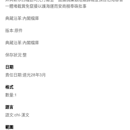
一體堵截冀免竄擾以護海運而安商艘奉硃批事
典藏沿革:內閣檔庫
版本:原件
典藏沿革:內閣檔庫
保存狀況:整
日期
責任日期:道光28年3月
格式
數量:1
語言
語文:chi-漢文
範圍