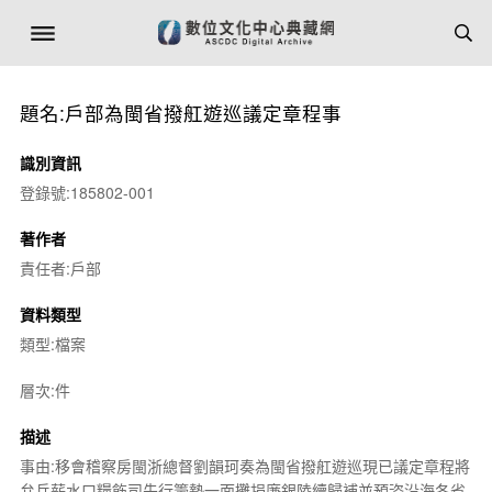
題名:戶部為閩省撥舡遊巡議定章程事
識別資訊
登錄號:185802-001
著作者
責任者:戶部
資料類型
類型:檔案
層次:件
描述
事由:移會稽察房閩浙總督劉韻珂奏為閩省撥舡遊巡現已議定章程將
弁兵薪水口糧飭司先行籌墊一面攤捐廉銀陸續歸補並預咨沿海各省