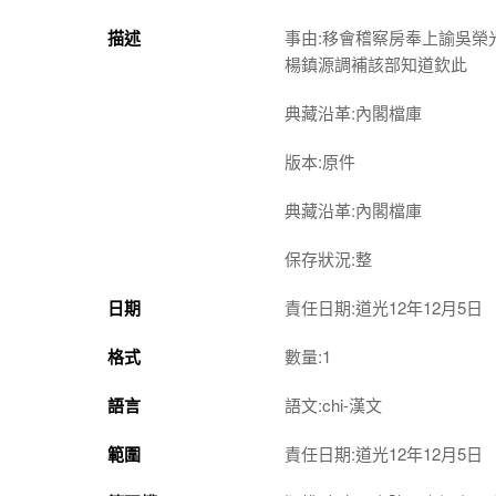
描述
事由:移會稽察房奉上諭吳
楊鎮源調補該部知道欽此
典藏沿革:內閣檔庫
版本:原件
典藏沿革:內閣檔庫
保存狀況:整
日期
責任日期:道光12年12月5日
格式
數量:1
語言
語文:chi-漢文
範圍
責任日期:道光12年12月5日