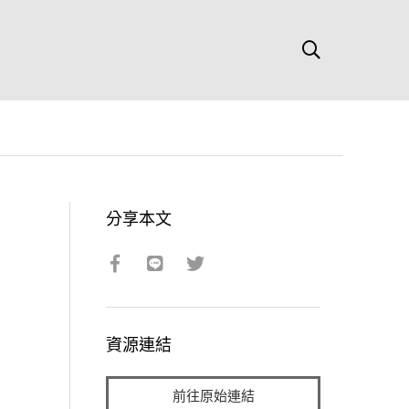
分享本文
資源連結
前往原始連結