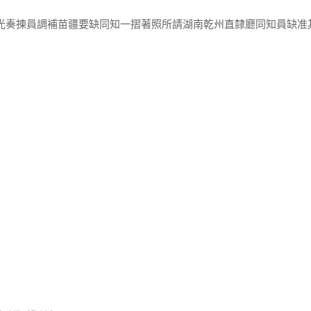
榮光奏揀員調補苗疆要缺同知一摺著照所請湖南乾州直隸廳同知員缺准