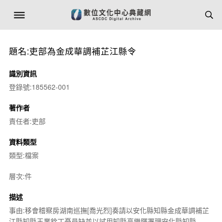
題名:吏部為金成華調補芷江縣令
識別資訊
登錄號:185562-001
著作者
責任者:吏部
資料類型
類型:檔案
層次:件
描述
事由:移會稽察房湖南巡撫[喬光烈]奏請以安化縣知縣金成華調補芷
江縣知縣王業銓丁憂員缺並以試用知縣高繼暉署理安化縣知縣