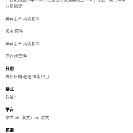
恭呈御覽
典藏沿革:內閣檔庫
版本:原件
典藏沿革:內閣檔庫
保存狀況:整
日期
責任日期:乾隆29年12月
格式
數量:1
語言
語文:chi-漢文 mnc-清文
範圍