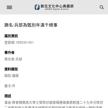
題名:兵部為甄別年滿千總事
識別資訊
登錄號:185530-001
著作者
責任者:兵部
資料類型
類型:檔案
層次:件
描述
事由:移會稽察房大學士管陝甘總督楊應琚奏將乾隆二十九年分陝甘
二省甄別過六年俸滿千總暨從前發回侯補之俸滿千總逐一開列清單