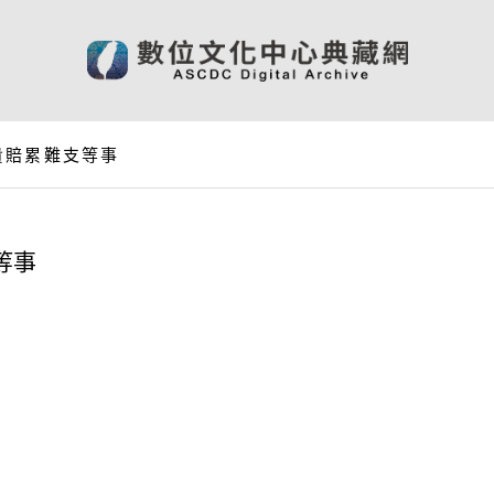
貴賠累難支等事
等事