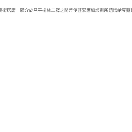
延慶衛居庸一驛介於昌平榆林二驛之間差使甚繁應如該撫所題增給豆麵