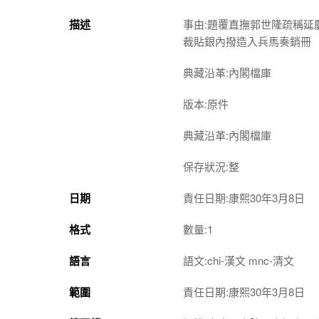
描述
事由:題覆直撫郭世隆疏稱
裁貼銀內撥造入兵馬奏銷冊
典藏沿革:內閣檔庫
版本:原件
典藏沿革:內閣檔庫
保存狀況:整
日期
責任日期:康熙30年3月8日
格式
數量:1
語言
語文:chi-漢文 mnc-清文
範圍
責任日期:康熙30年3月8日