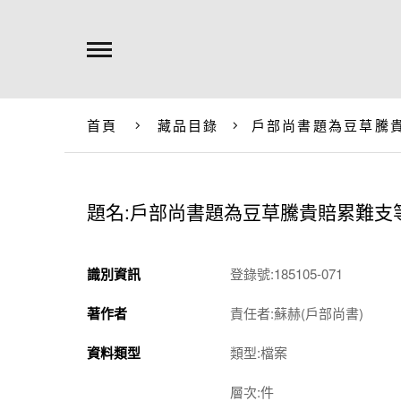
首頁
藏品目錄
戶部尚書題為豆草騰
題名:戶部尚書題為豆草騰貴賠累難支
識別資訊
登錄號:185105-071
著作者
責任者:蘇赫(戶部尚書)
資料類型
類型:檔案
層次:件