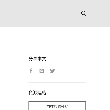
分享本文
資源連結
前往原始連結