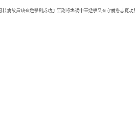
韓可桂病故員缺查遊擊劉成功加至副將堪調中軍遊擊又查守備詹志寬功