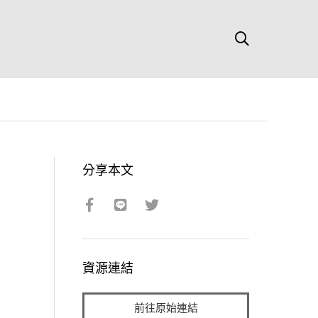
分享本文
資源連結
前往原始連結