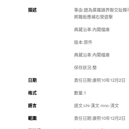
描述
事由:題為廣羅鎮界聯交趾
將職銜應補右營遊擊
典藏沿革:內閣檔庫
版本:原件
典藏沿革:內閣檔庫
保存狀況:整
日期
責任日期:康熙10年12月2日
格式
數量:1
語言
語文:chi-漢文 mnc-清文
範圍
責任日期:康熙10年12月2日