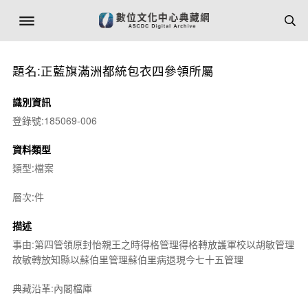
題名:正藍旗滿洲都統包衣四參領所屬
識別資訊
登錄號:185069-006
資料類型
類型:檔案
層次:件
描述
事由:第四管領原封怡親王之時得格管理得格轉放護軍校以胡敏管理
故敏轉放知縣以蘇伯里管理蘇伯里病退現今七十五管理
典藏沿革:內閣檔庫