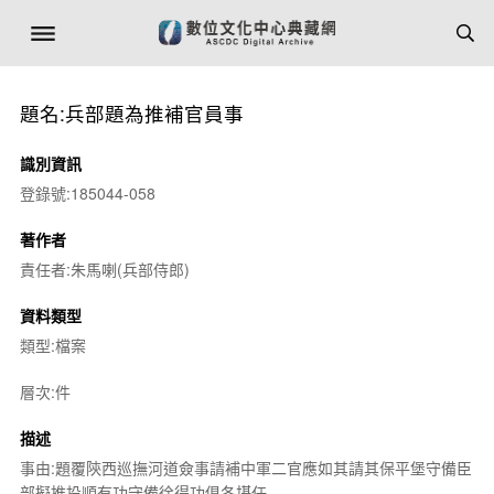
題名:兵部題為推補官員事
識別資訊
登錄號:185044-058
著作者
責任者:朱馬喇(兵部侍郎)
資料類型
類型:檔案
層次:件
描述
事由:題覆陝西巡撫河道僉事請補中軍二官應如其請其保平堡守備臣
部擬推投順有功守備徐得功俱各堪任