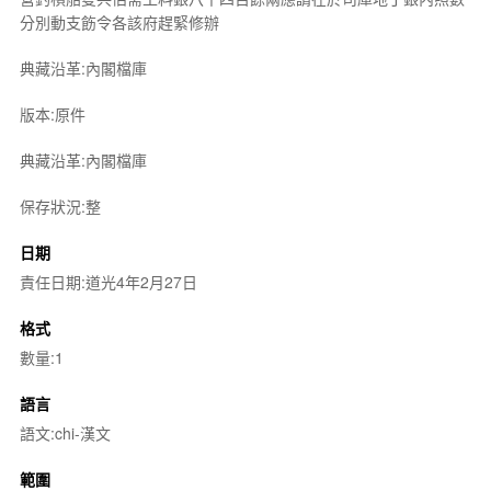
分別動支飭令各該府趕緊修辦
典藏沿革:內閣檔庫
版本:原件
典藏沿革:內閣檔庫
保存狀況:整
日期
責任日期:道光4年2月27日
格式
數量:1
語言
語文:chi-漢文
範圍