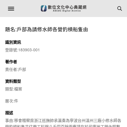
題名:戶部為請修水師各營釣槓船隻由
識別資訊
登錄號:183903-001
著作者
責任者:戶部
資料類型
類型:檔案
層次:件
描述
事由:移會稽察房浙江巡撫帥承瀛奏為寧波台州溫州三廠小修水師各
營釣槓船隻共估需工料銀八千四百餘兩應請在於司庫地丁銀內照數